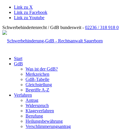
Link zu X
Link zu Facebook
Link zu Youtube
Schwerbehindertenrecht / GdB bundesweit -
02236 / 318 918 0
Start
GdB
Was ist der GdB?
Merkzeichen
GdB-Tabelle
Gleichstellung
Begriffe A-Z
Verfahren
Antrag
Widerspruch
Klageverfahren
Berufung
Heilungsbewährung
Verschlimmerungsantrag