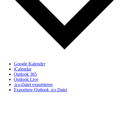
Google Kalender
iCalendar
Outlook 365
Outlook Live
.ics-Datei exportieren
Exportiere Outlook .ics Datei
Direkt zu den Themen
Grad der Behinderung
Antrag stellen