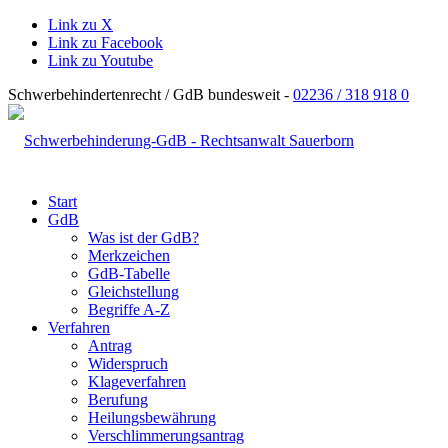
Link zu X
Link zu Facebook
Link zu Youtube
Schwerbehindertenrecht / GdB bundesweit -
02236 / 318 918 0
Start
GdB
Was ist der GdB?
Merkzeichen
GdB-Tabelle
Gleichstellung
Begriffe A-Z
Verfahren
Antrag
Widerspruch
Klageverfahren
Berufung
Heilungsbewährung
Verschlimmerungsantrag