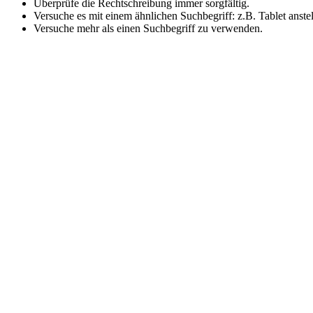
Überprüfe die Rechtschreibung immer sorgfältig.
Versuche es mit einem ähnlichen Suchbegriff: z.B. Tablet anste
Versuche mehr als einen Suchbegriff zu verwenden.
Direkt zu den Themen
Grad der Behinderung
Antrag stellen
Widerspruch
Merkzeichen & Tabelle
Psychische Erkrankungen
Beratung & Hilfe
Zum Weiterlesen
📘 GdB-Ratgeber herunterladen
🧠 GdB-Rechner nutzen
🧾 Merkzeichen-Test
📍 Versorgungsamt finden
🎧 Podcast: Der Schwerbehindertenanwalt