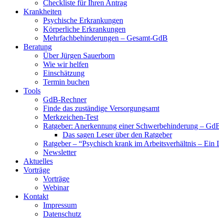
Checkliste für Ihren Antrag
Krankheiten
Psychische Erkrankungen
Körperliche Erkrankungen
Mehrfachbehinderungen – Gesamt-GdB
Beratung
Über Jürgen Sauerborn
Wie wir helfen
Einschätzung
Termin buchen
Tools
GdB-Rechner
Finde das zuständige Versorgungsamt
Merkzeichen-Test
Ratgeber: Anerkennung einer Schwerbehinderung – GdB
Das sagen Leser über den Ratgeber
Ratgeber – “Psychisch krank im Arbeitsverhältnis – Ein 
Newsletter
Aktuelles
Vorträge
Vorträge
Webinar
Kontakt
Impressum
Datenschutz