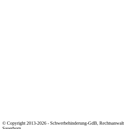
Beratung & Hilfe
Zum Weiterlesen
📘 GdB-Ratgeber herunterladen
🧠 GdB-Rechner nutzen
🧾 Merkzeichen-Test
📍 Versorgungsamt finden
🎧 Podcast: Der Schwerbehindertenanwalt
📰 Newsletter abonnieren
Kontakt & Kanzlei
📍 Impressum
🔐 Datenschutz
🏛️ Zur Kanzlei Sauerborn
📞 Termin vereinbaren
✉️ E-Mail senden
© Copyright 2013-2026 - Schwerbehinderung-GdB, Rechtsanwalt
Sauerborn