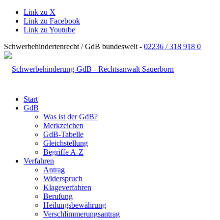
Link zu X
Link zu Facebook
Link zu Youtube
Schwerbehindertenrecht / GdB bundesweit -
02236 / 318 918 0
Start
GdB
Was ist der GdB?
Merkzeichen
GdB-Tabelle
Gleichstellung
Begriffe A-Z
Verfahren
Antrag
Widerspruch
Klageverfahren
Berufung
Heilungsbewährung
Verschlimmerungsantrag