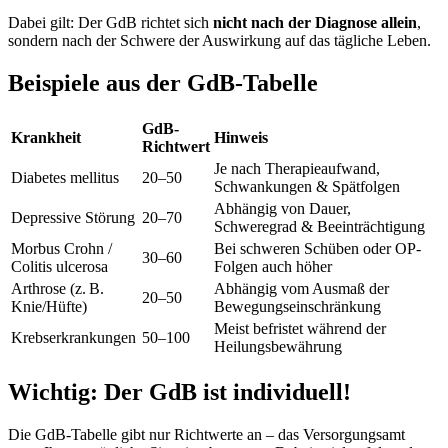
Dabei gilt: Der GdB richtet sich
nicht nach der Diagnose allein
,
sondern nach der Schwere der Auswirkung auf das tägliche Leben.
Beispiele aus der GdB-Tabelle
GdB-
Krankheit
Hinweis
Richtwert
Je nach Therapieaufwand,
Diabetes mellitus
20–50
Schwankungen & Spätfolgen
Abhängig von Dauer,
Depressive Störung
20–70
Schweregrad & Beeinträchtigung
Morbus Crohn /
Bei schweren Schüben oder OP-
30–60
Colitis ulcerosa
Folgen auch höher
Arthrose (z. B.
Abhängig vom Ausmaß der
20–50
Knie/Hüfte)
Bewegungseinschränkung
Meist befristet während der
Krebserkrankungen
50–100
Heilungsbewährung
Wichtig: Der GdB ist individuell!
Die GdB-Tabelle gibt nur Richtwerte an – das Versorgungsamt