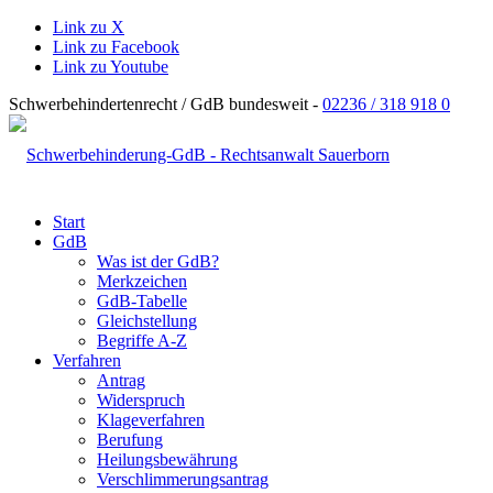
Link zu X
Link zu Facebook
Link zu Youtube
Schwerbehindertenrecht / GdB bundesweit -
02236 / 318 918 0
Start
GdB
Was ist der GdB?
Merkzeichen
GdB-Tabelle
Gleichstellung
Begriffe A-Z
Verfahren
Antrag
Widerspruch
Klageverfahren
Berufung
Heilungsbewährung
Verschlimmerungsantrag