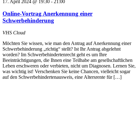
17. April 2024 @ 19:30
-
21:00
Online-Vortrag Anerkennung einer
Schwerbehinderung
VHS Cloud
Möchten Sie wissen, wie man den Antrag auf Anerkennung einer
Schwerbehinderung „richtig“ stellt? Ist Ihr Antrag abgelehnt
worden? Im Schwerbehindertenrecht geht es um Ihre
Beeinträchtigungen, die Ihnen eine Teilhabe am gesellschaftlichen
Leben erschweren oder verbieten, nicht um Diagnosen. Lernen Sie,
was wichtig ist! Verschenken Sie keine Chancen, vielleicht sogar
auf den Schwerbehindertenausweis, eine Altersrente für […]
Direkt zu den Themen
Grad der Behinderung
Antrag stellen
Widerspruch
Merkzeichen & Tabelle
Psychische Erkrankungen