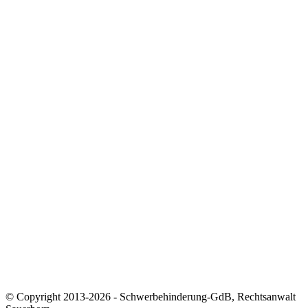
Beratung & Hilfe
Zum Weiterlesen
📘 GdB-Ratgeber herunterladen
🧠 GdB-Rechner nutzen
🧾 Merkzeichen-Test
📍 Versorgungsamt finden
🎧 Podcast: Der Schwerbehindertenanwalt
📰 Newsletter abonnieren
Kontakt & Kanzlei
📍 Impressum
🔐 Datenschutz
🏛️ Zur Kanzlei Sauerborn
📞 Termin vereinbaren
✉️ E-Mail senden
© Copyright 2013-2026 - Schwerbehinderung-GdB, Rechtsanwalt