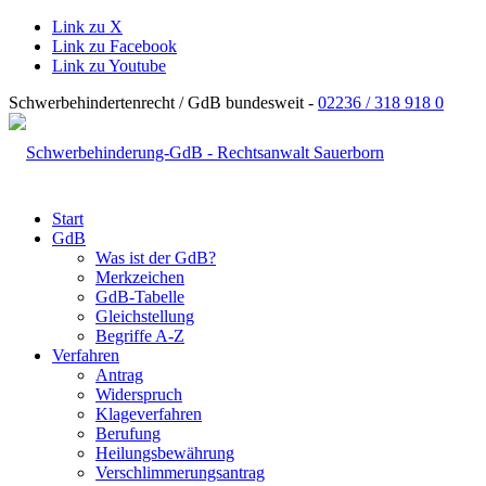
Link zu X
Link zu Facebook
Link zu Youtube
Schwerbehindertenrecht / GdB bundesweit -
02236 / 318 918 0
Start
GdB
Was ist der GdB?
Merkzeichen
GdB-Tabelle
Gleichstellung
Begriffe A-Z
Verfahren
Antrag
Widerspruch
Klageverfahren
Berufung
Heilungsbewährung
Verschlimmerungsantrag