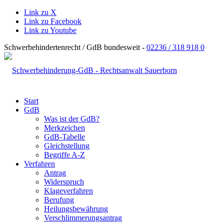
Link zu X
Link zu Facebook
Link zu Youtube
Schwerbehindertenrecht / GdB bundesweit -
02236 / 318 918 0
Start
GdB
Was ist der GdB?
Merkzeichen
GdB-Tabelle
Gleichstellung
Begriffe A-Z
Verfahren
Antrag
Widerspruch
Klageverfahren
Berufung
Heilungsbewährung
Verschlimmerungsantrag