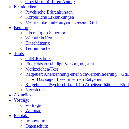
Checkliste für Ihren Antrag
Krankheiten
Psychische Erkrankungen
Körperliche Erkrankungen
Mehrfachbehinderungen – Gesamt-GdB
Beratung
Über Jürgen Sauerborn
Wie wir helfen
Einschätzung
Termin buchen
Tools
GdB-Rechner
Finde das zuständige Versorgungsamt
Merkzeichen-Test
Ratgeber: Anerkennung einer Schwerbehinderung – GdB
Das sagen Leser über den Ratgeber
Ratgeber – “Psychisch krank im Arbeitsverhältnis – Ein 
Newsletter
Aktuelles
Vorträge
Vorträge
Webinar
Kontakt
Impressum
Datenschutz