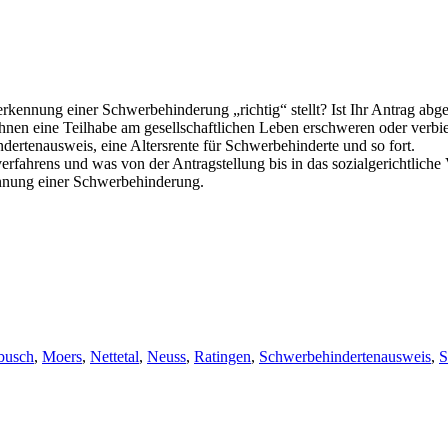
kennung einer Schwerbehinderung „richtig“ stellt? Ist Ihr Antrag abg
hnen eine Teilhabe am gesellschaftlichen Leben erschweren oder verbie
dertenausweis, eine Altersrente für Schwerbehinderte und so fort.
verfahrens und was von der Antragstellung bis in das sozialgerichtliche
ennung einer Schwerbehinderung.
busch
,
Moers
,
Nettetal
,
Neuss
,
Ratingen
,
Schwerbehindertenausweis
,
S