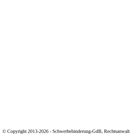
Beratung & Hilfe
Zum Weiterlesen
📘 GdB-Ratgeber herunterladen
🧠 GdB-Rechner nutzen
🧾 Merkzeichen-Test
📍 Versorgungsamt finden
🎧 Podcast: Der Schwerbehindertenanwalt
📰 Newsletter abonnieren
Kontakt & Kanzlei
📍 Impressum
🔐 Datenschutz
🏛️ Zur Kanzlei Sauerborn
📞 Termin vereinbaren
✉️ E-Mail senden
© Copyright 2013-2026 - Schwerbehinderung-GdB, Rechtsanwalt