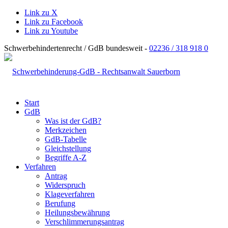
Link zu X
Link zu Facebook
Link zu Youtube
Schwerbehindertenrecht / GdB bundesweit -
02236 / 318 918 0
Start
GdB
Was ist der GdB?
Merkzeichen
GdB-Tabelle
Gleichstellung
Begriffe A-Z
Verfahren
Antrag
Widerspruch
Klageverfahren
Berufung
Heilungsbewährung
Verschlimmerungsantrag