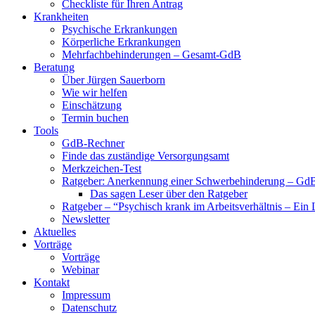
Checkliste für Ihren Antrag
Krankheiten
Psychische Erkrankungen
Körperliche Erkrankungen
Mehrfachbehinderungen – Gesamt-GdB
Beratung
Über Jürgen Sauerborn
Wie wir helfen
Einschätzung
Termin buchen
Tools
GdB-Rechner
Finde das zuständige Versorgungsamt
Merkzeichen-Test
Ratgeber: Anerkennung einer Schwerbehinderung – GdB
Das sagen Leser über den Ratgeber
Ratgeber – “Psychisch krank im Arbeitsverhältnis – Ein 
Newsletter
Aktuelles
Vorträge
Vorträge
Webinar
Kontakt
Impressum
Datenschutz