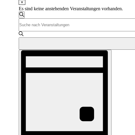
Es sind keine anstehenden Veranstaltungen vorhanden.
Veranstaltungen
Suche
Bitte
Suche
Schlüsselwort
und
eingeben.
Suche
Ansichten,
nach
Navigation
Veranstaltungen
Veranstaltung
Schlüsselwort.
Ansichten-
Navigation