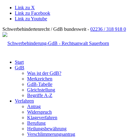
Link zu X
Link zu Facebook
Link zu Youtube
Schwerbehindertenrecht / GdB bundesweit -
02236 / 318 918 0
Start
GdB
Was ist der GdB?
Merkzeichen
GdB-Tabelle
Gleichstellung
Begriffe A-Z
Verfahren
Antrag
Widerspruch
Klageverfahren
Berufung
Heilungsbewährung
Verschlimmerungsantrag