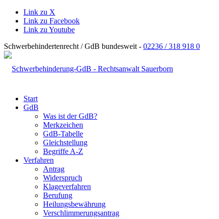
Link zu X
Link zu Facebook
Link zu Youtube
Schwerbehindertenrecht / GdB bundesweit -
02236 / 318 918 0
Start
GdB
Was ist der GdB?
Merkzeichen
GdB-Tabelle
Gleichstellung
Begriffe A-Z
Verfahren
Antrag
Widerspruch
Klageverfahren
Berufung
Heilungsbewährung
Verschlimmerungsantrag