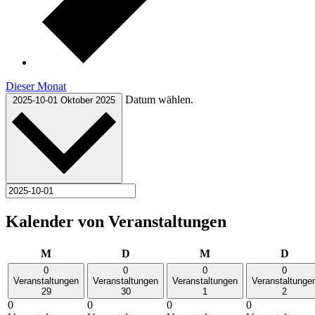
Dieser Monat
Datum wählen.
2025-10-01
Oktober 2025
Kalender von Veranstaltungen
Montag
Dienstag
Mittwoch
Donn
M
D
M
D
0
0
0
0
Veranstaltungen
Veranstaltungen
Veranstaltungen
Veranstaltunge
29
30
1
2
0
0
0
0