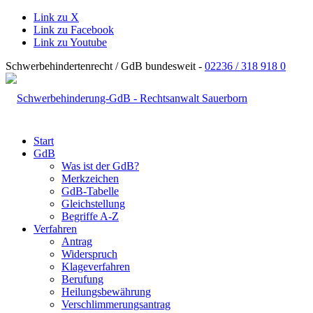
Link zu X
Link zu Facebook
Link zu Youtube
Schwerbehindertenrecht / GdB bundesweit -
02236 / 318 918 0
Start
GdB
Was ist der GdB?
Merkzeichen
GdB-Tabelle
Gleichstellung
Begriffe A-Z
Verfahren
Antrag
Widerspruch
Klageverfahren
Berufung
Heilungsbewährung
Verschlimmerungsantrag