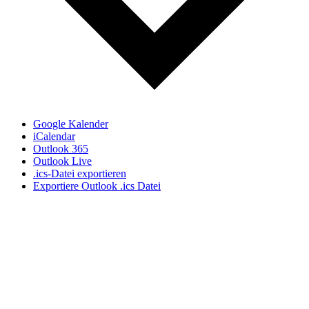
Google Kalender
iCalendar
Outlook 365
Outlook Live
.ics-Datei exportieren
Exportiere Outlook .ics Datei
Direkt zu den Themen
Grad der Behinderung
Antrag stellen
Widerspruch
Merkzeichen & Tabelle