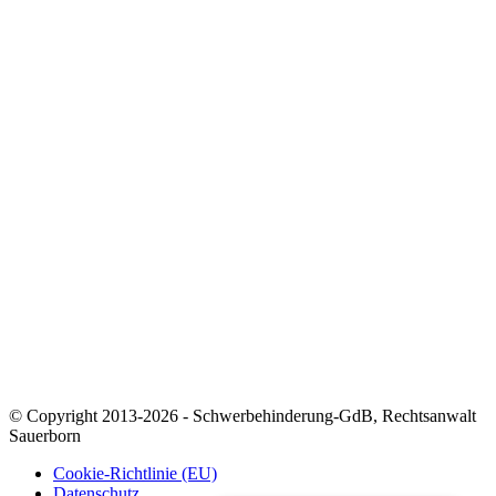
Zum Weiterlesen
📘 GdB-Ratgeber herunterladen
🧠 GdB-Rechner nutzen
🧾 Merkzeichen-Test
📍 Versorgungsamt finden
🎧 Podcast: Der Schwerbehindertenanwalt
📰 Newsletter abonnieren
Kontakt & Kanzlei
📍 Impressum
🔐 Datenschutz
🏛️ Zur Kanzlei Sauerborn
📞 Termin vereinbaren
✉️ E-Mail senden
© Copyright 2013-2026 - Schwerbehinderung-GdB, Rechtsanwalt
Sauerborn
Cookie-Richtlinie (EU)
Datenschutz