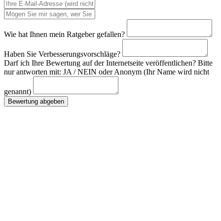
Wie hat Ihnen mein Ratgeber gefallen?
Haben Sie Verbesserungsvorschläge?
Darf ich Ihre Bewertung auf der Internetseite veröffentlichen? Bitte
nur antworten mit: JA / NEIN oder Anonym (Ihr Name wird nicht
genannt)
Bewertung abgeben
Direkt zu den Themen
Grad der Behinderung
Antrag stellen
Widerspruch
Merkzeichen & Tabelle
Psychische Erkrankungen
Beratung & Hilfe