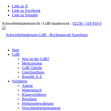
Link zu X
Link zu Facebook
Link zu Youtube
Schwerbehindertenrecht / GdB bundesweit -
02236 / 318 918 0
Start
GdB
Was ist der GdB?
Merkzeichen
GdB-Tabelle
Gleichstellung
Begriffe A-Z
Verfahren
Antrag
Widerspruch
Klageverfahren
Berufung
Heilungsbewährung
Verschlimmerungsantrag