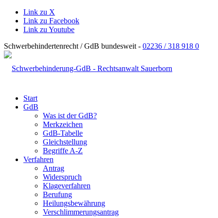
Link zu X
Link zu Facebook
Link zu Youtube
Schwerbehindertenrecht / GdB bundesweit -
02236 / 318 918 0
Start
GdB
Was ist der GdB?
Merkzeichen
GdB-Tabelle
Gleichstellung
Begriffe A-Z
Verfahren
Antrag
Widerspruch
Klageverfahren
Berufung
Heilungsbewährung
Verschlimmerungsantrag