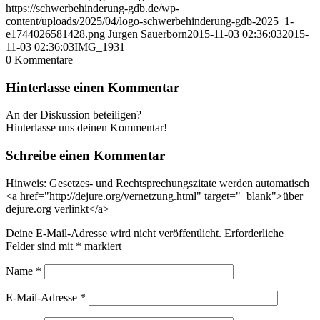
https://schwerbehinderung-gdb.de/wp-
content/uploads/2025/04/logo-schwerbehinderung-gdb-2025_1-
e1744026581428.png
Jürgen Sauerborn
2015-11-03 02:36:03
2015-
11-03 02:36:03
IMG_1931
0
Kommentare
Hinterlasse einen Kommentar
An der Diskussion beteiligen?
Hinterlasse uns deinen Kommentar!
Schreibe einen Kommentar
Hinweis: Gesetzes- und Rechtsprechungszitate werden automatisch
<a href="http://dejure.org/vernetzung.html" target="_blank">über
dejure.org verlinkt</a>
Deine E-Mail-Adresse wird nicht veröffentlicht.
Erforderliche
Felder sind mit
*
markiert
Name
*
E-Mail-Adresse
*