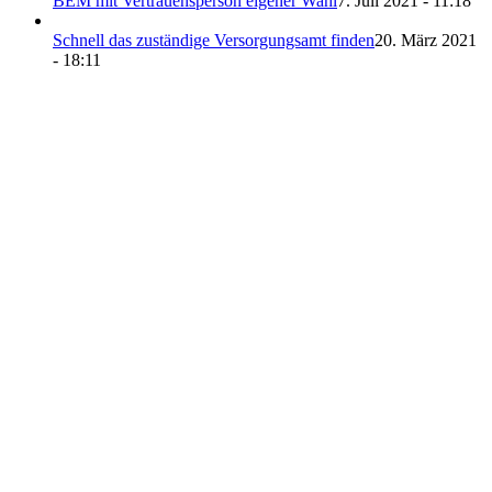
BEM mit Vertrauensperson eigener Wahl
7. Juli 2021 - 11:18
Schnell das zuständige Versorgungsamt finden
20. März 2021
- 18:11
Direkt zu den Themen
Grad der Behinderung
Antrag stellen
Widerspruch
Merkzeichen & Tabelle
Psychische Erkrankungen
Beratung & Hilfe
Zum Weiterlesen
📘 GdB-Ratgeber herunterladen
🧠 GdB-Rechner nutzen
🧾 Merkzeichen-Test