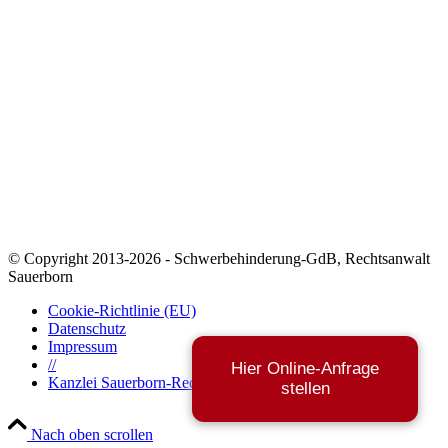
📍 Versorgungsamt finden
🎧 Podcast: Der Schwerbehindertenanwalt
📰 Newsletter abonnieren
Kontakt & Kanzlei
📍 Impressum
🔐 Datenschutz
🏛️ Zur Kanzlei Sauerborn
📞 Termin vereinbaren
✉️ E-Mail senden
© Copyright 2013-2026 - Schwerbehinderung-GdB, Rechtsanwalt
Sauerborn
Cookie-Richtlinie (EU)
Datenschutz
Impressum
//
Hier Online-Anfrage
Kanzlei Sauerborn-Rechtsanwalt
stellen
Nach oben scrollen